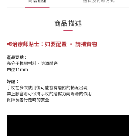
商品描述
送貨及付款方式
商品描述
📢
治療師
貼士
：如要配置 ‧ 請攜實物
產品要點 :
高分子橡膠材料，防滑耐磨
內徑11mm
好處：
手杖在多次使用後可能會有磨蝕的情況出現
套上膠塞則可保持手杖的磨擦力向陽滑的作用
保障長者行走時的安全