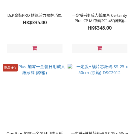
Dr.P金裝PRO 透氣活力褲輕巧型
一定妥+護 成人紙尿片 Certainty
Plus CP M 中碼29"-46"(原箱)
HK$335.00
DSC2010
HK$345.00
新品推介
One Plus 加零一金裝日用成人紙
一定妥+護片芯細碼 SS 25 x 50cm