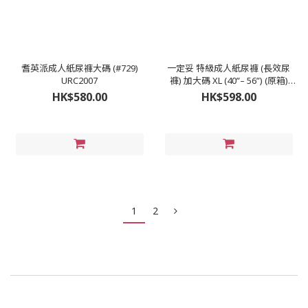
耆英派成人紙尿褲大碼 (#729)
一定妥 特級成人紙尿褲 (長效尿
URC2007
褲) 加大碼 XL (40”– 56”) (原箱)
DSC2023
HK$580.00
HK$598.00
1
2