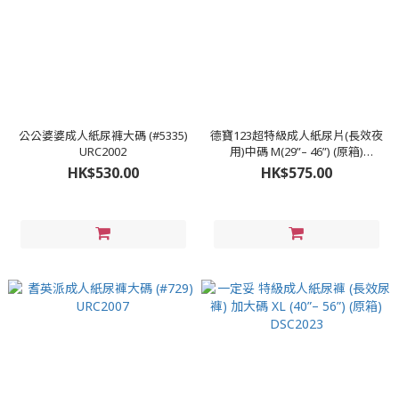
公公婆婆成人紙尿褲大碼 (#5335)
德寶123超特級成人紙尿片(長效夜
URC2002
用)中碼 M(29”– 46”) (原箱)
DSC2005
HK$530.00
HK$575.00