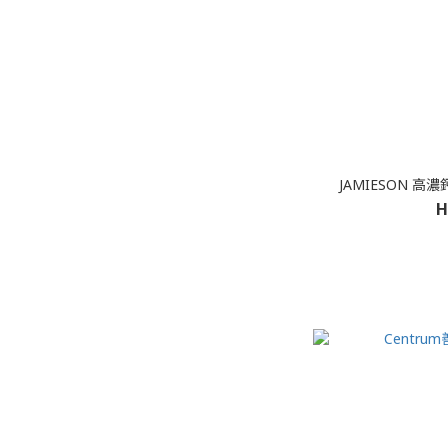
JAMIESON 高濃
H