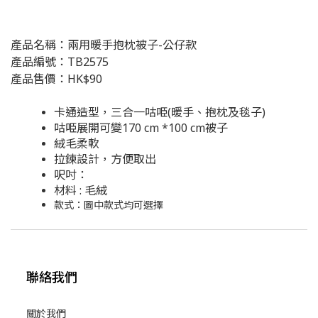
產品名稱：兩用暖手抱枕被子-公仔款
產品編號：TB2575
產品售價：HK$90
卡通造型，三合一咕𠱸(暖手、抱枕及毯子)
咕𠱸展開可變170 cm *100 cm被子
絨毛柔軟
拉鍊設計，方便取出
呎吋：
材料 : 毛絨
款式：圖中款式均可選擇
聯絡我們
關於我們