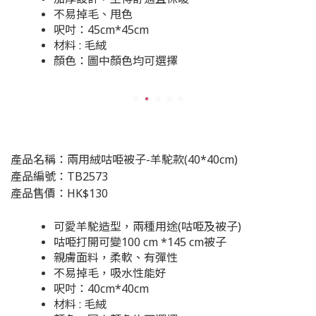
不易掉毛、甩色
呎吋：45cm*45cm
材料 : 毛絨
顏色：圖中顏色均可選擇
產品名稱：兩用絨咕𠱸被子-羊駝款(40*40cm)
產品編號：TB2573
產品售價：HK$130
可愛羊駝造型，兩種用途(咕𠱸及被子)
咕𠱸打開可變100 cm *145 cm被子
親膚面料，柔軟、有彈性
不易掉毛，吸水性能好
呎吋：40cm*40cm
材料 : 毛絨