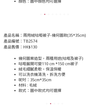
顏色：圖中顏色均可選擇
產品名稱：兩用絨咕𠱸被子-幾何圖款(35*35cm)
產品編號：TB2574
產品售價：HK$130
幾何圖案造型，兩種用途(咕𠱸及被子)
咕𠱸展開可變110 cm *150 cm被子
絨毛細膩柔軟，保溫保暖
可以洗衣機清洗，拆洗方便
呎吋：35cm*35cm
材料 : 毛絨
款式：圖中款式均可選擇