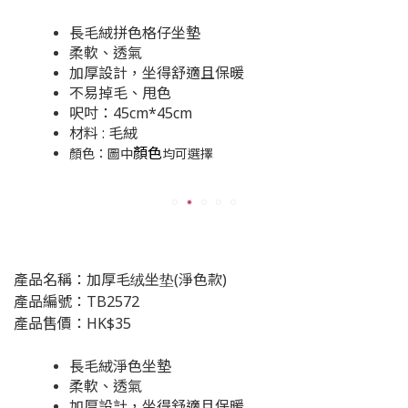
長毛絨拼色格仔坐墊
柔軟、透氣
加厚設計，坐得舒適且保暖
不易掉毛、甩色
呎吋：45cm*45cm
材料 : 毛絨
顏色
顏色：圖中
均可選擇
產品名稱：加厚毛绒坐垫(淨色款)
產品編號：TB2572
產品售價：HK$35
長毛絨淨色坐墊
柔軟、透氣
加厚設計，坐得舒適且保暖