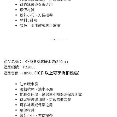
可作冰敷或保暖之用
環保材質
設計小巧，方便攜帶
材料 : 硅膠
顏色：圖中款式均可選擇
產品名稱：小巧隨身棉套暖水袋(240ml)
產品編號：TB2600
(
10件以上可享折扣優惠)
產品售價：HK$60
注水暖水袋
強韌抗壓，滴水不漏
能長久保溫，通過三小時保溫保冷測試
可以微波爐加熱，可放雪櫃冷藏
可作冰敷或保暖之用
環保材質
設計小巧，方便攜帶