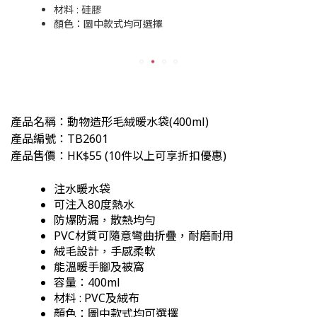
材料 : 硅膠
顏色：圖中款式均可選擇
產品名稱：動物造形毛絨暖水袋(400ml)
產品編號：TB2601
產品售價：HK$55
(
10件以上可享折扣優惠)
注水暖水袋
可注入80度熱水
防爆防漏，散熱均勻
PVC材質可隨意彎曲折疊，耐磨耐用
絨毛設計，手感柔軟
能溫暖手腳及被窩
容量：400ml
材料 : PVC及絨布
顏色：圖中款式均可選擇