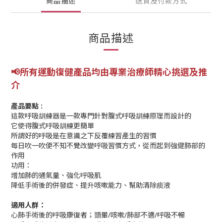
商品描述
送貨及付款方式
商品描述
📢所有運動復健產品均由專業
治療師精心挑選及推
介
產品要點 :
這款呼吸訓練器是一款專門針對腹式呼吸訓練原理而設計的
它使得腹式呼吸訓練更簡單
所謂好的呼吸是在意識之下反覆練習產生的習慣
每日吹一吹便不知不覺改變呼吸習慣方式，從而起到強健肺部的
作用
功用：
增加肺的通氣量、強化呼吸肌
降低手術後的併發症、提升咳嗽能力、幫助清除痰液
適用人群：
心肺手術後的呼吸康復者；頭暈/咳嗽/肺部不適/呼吸不暢