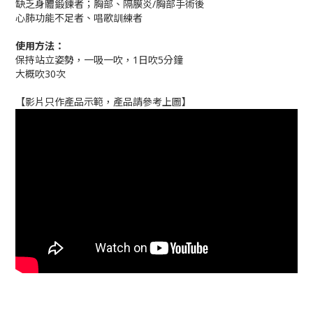
缺乏身體鍛鍊者；胸部、隔膜炎/胸部手術後
心肺功能不足者、唱歌訓練者
使用方法：
保持站立姿勢，一吸一吹，1日吹5分鐘
大概吹30次
【影片只作產品示範，產品請參考上圖】