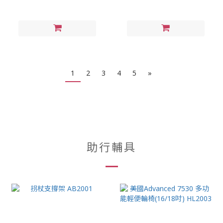
1
2
3
4
5
»
助行輔具