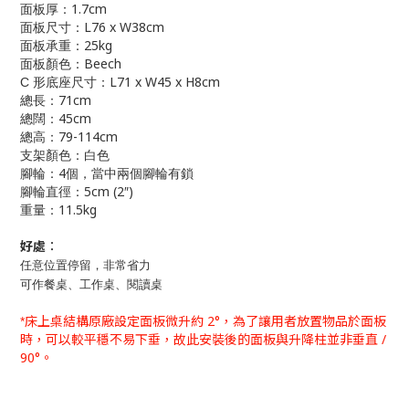
1.7cm
面板厚：
L76 x W38cm
面板尺寸：
25kg
面板承重：
Beech
面板顏色：
L71 x W45 x H8cm
C
形底座尺寸：
71cm
總長：
45cm
總闊：
79-114cm
總高：
支架顏色：白色
4
腳輪：
個，當中兩個腳輪有鎖
5cm (2
)
腳輪直徑：
″
11.5kg
重量：
好處︰
任意位置停留，非常省力
可作餐桌、工作桌、閱讀桌
床上桌結構原廠設定面板微升約
2
°，為了讓用者放置物品於面板
*
時，可以較平穩不易下垂，故此安裝後的面板與升降柱並非垂直
/
90
°。