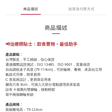
商品描述
送貨及付款方式
商品描述
📢
治療師貼士：
飲食
置物
‧最佳助手
產品要點︰
台灣製造，手工精細，信心保證
ISO 13485
ISO 9001
通過國際認證測試：
、
，質量保證
(79-114cm)
自由調校桌子高度
，可於輪椅、餐椅、床及站立用
氣鼓式升降，簡單易用
C
形底座設計，更易靠近用者
8cm
腳高只有
，可插入大部分電動護理床床架底
4
設有
個萬向雙腳輪，移動輕鬆
當中兩個腳輪有鎖
規格︰
產品
面板離地高：
79-114cm