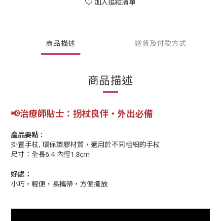
加入追蹤清單
商品描述
送貨及付款方式
商品描述
📢
治療師
貼士
：拐杖良伴‧外出必備
產品要點 :
掛置手杖, 環保塑膠材質，適用於不同粗細的手杖
尺寸：全長6.4 內徑1.8cm
好處：
小巧，輕便，易攜帶，方便擺放