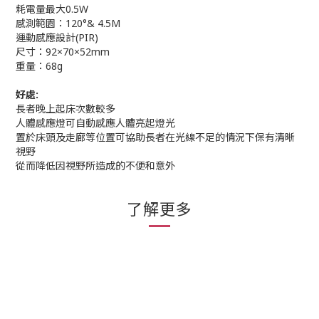
耗電量最大0.5W
感測範園：120°& 4.5M
運動感應設計(PIR)
尺寸：92×70×52mm
重量：68g
好處:
長者晚上起床次數較多
人體感應燈可自動感應人體亮起燈光
置於床頭及走廊等位置可協助長者在光線不足的情況下保有清晰
視野
從而降低因視野所造成的不便和意外
了解更多