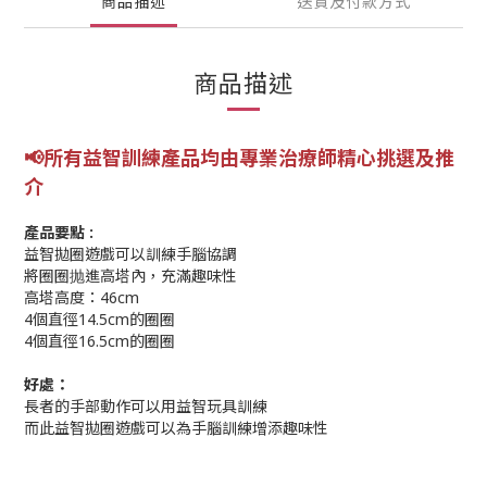
商品描述
送貨及付款方式
商品描述
📢所有益智訓練產品均由專業
治療師精心挑選及推
介
產品要點 :
益智拋圈遊戲可以訓練手腦協調
將圈圈抛進高塔內，充滿趣味性
高塔高度：46cm
4個直徑14.5cm的圈圈
4個直徑16.5cm的圈圈
好處：
長者的手部動作可以用益智玩具訓練
而此益智拋圈遊戲可以為手腦訓練增添趣味性