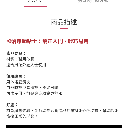
商品描述
送貨及付款方式
商品描述
📢
治療師貼士：矯正入門‧輕巧易用
產品要點：
材質：醫用矽膠
適合拇趾外翻人士使用
使用說明：
用沐浴露清洗
自然晾乾或者擦乾，不能日曬
再次使用，放點爽身粉會更舒服
好處：
材質超級柔軟，能有助長者漸進地紓緩拇趾外翻現象，幫助腳趾
恢復正常的形態。