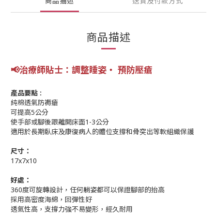
商品描述
送貨及付款方式
商品描述
📢
治療師貼士：
調整睡姿‧ 預防壓瘡
產品要點 :
純棉透氣防褥瘡
可提高5公分
使手部或腳後跟離開床面1-3公分
適用於長期臥床及康復病人的體位支撐和骨突出等軟組織保護
尺寸：
17x7x10
好處：
360度可旋轉設計，任何躺姿都可以保證腳部的抬高
採用高密度海綿，回彈性好
透氣性高，支撐力強不易變形，經久耐用