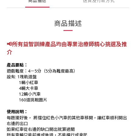
商品描述
送貨及付款方式
商品描述
📢所有益智訓練產品均由專業
治療師精心挑選及推
介
產品要點：
遊戲難度：4－5分（5分為難度最高）
設有: 1塊軌道盤
1輛小紅車
4輛大卡車
12輛小汽車
160道挑戰圖片
使用說明：
每題擺好後， 將擋住紅色小汽車的其他車移開，讓紅車順利開出
右邊的出口
如果紅車從右邊的缺口開出就算過關
所有車輛只能前進或後退，不能橫行或拿起